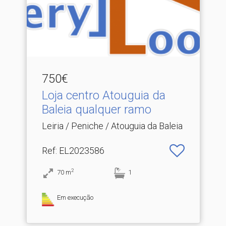
750€
Loja centro Atouguia da
Baleia qualquer ramo
Leiria / Peniche / Atouguia da Baleia
Ref
: EL2023586
2
70
m
1
Em execução