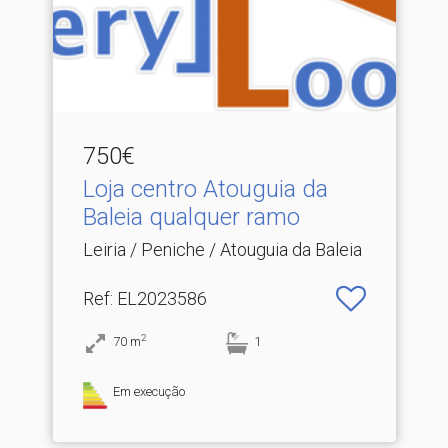
750€
Loja centro Atouguia da
Baleia qualquer ramo
Leiria / Peniche / Atouguia da Baleia
Ref
: EL2023586
2
70
m
1
Em execução