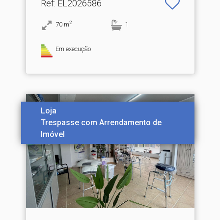
Ref
: EL2026586
2
70
m
1
Em execução
Loja
Trespasse com Arrendamento de
Imóvel