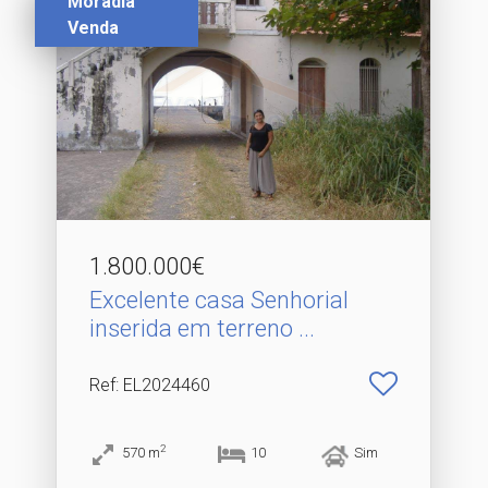
Moradia
Venda
1.800.000€
Excelente casa Senhorial
inserida em terreno .​..
Ref
: EL2024460
2
570
m
10
Sim