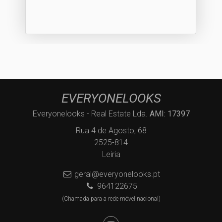
EVERYONELOOKS
Everyonelooks - Real Estate Lda.
AMI: 17397
Rua 4 de Agosto, 68
2525-814
Leiria
geral@everyonelooks.pt
964122675
(Chamada para a rede móvel nacional)