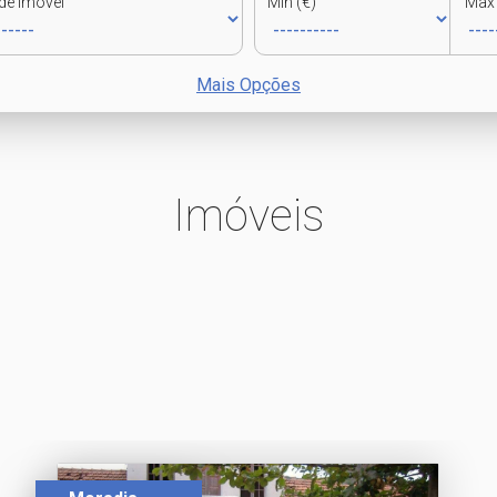
de Imóvel
Min (€)
Max 
Mais Opções
Imóveis