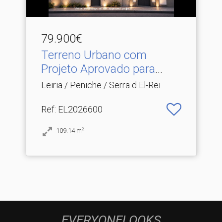
79.900€
Terreno Urbano com
Projeto Aprovado para
Mora.​..
Leiria / Peniche / Serra d El-Rei
Ref
: EL2026600
2
109.14
m
EVERYONELOOKS