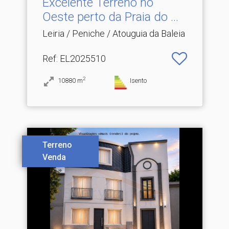
Excelente Terreno no
Oeste perto da Praia do .​..
Leiria / Peniche / Atouguia da Baleia
Ref
: EL2025510
2
10880
m
Isento
Terreno
Venda