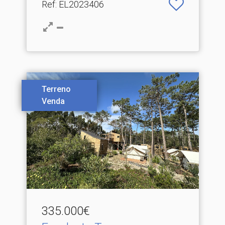
Ref
: EL2023406
Terreno
Venda
335.000€