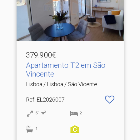
379.900€
Apartamento T2 em São
Vincente
Lisboa / Lisboa / São Vicente
Ref
: EL2026007
2
51
m
2
1