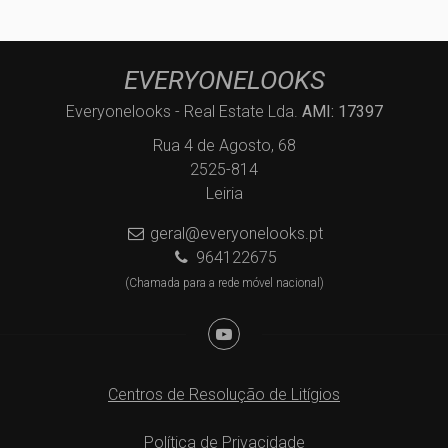
EVERYONELOOKS
Everyonelooks - Real Estate Lda.
AMI: 17397
Rua 4 de Agosto, 68
2525-814
Leiria
geral@everyonelooks.pt
964122675
(Chamada para a rede móvel nacional)
Centros de Resolução de Litígios
Política de Privacidade