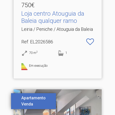
750€
Loja centro Atouguia da
Baleia qualquer ramo
Leiria / Peniche / Atouguia da Baleia
Ref
: EL2026586
2
70
m
1
Em execução
Apartamento
Venda