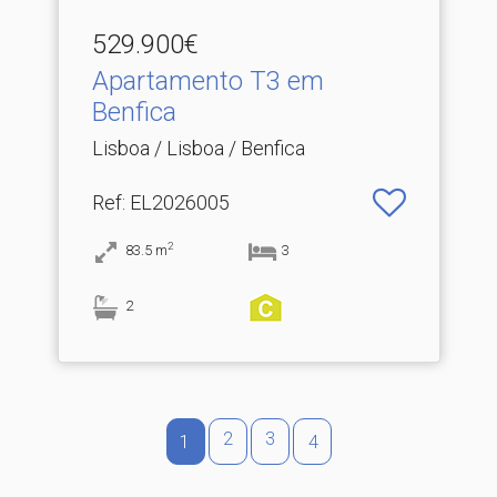
529.900€
Apartamento T3 em
Benfica
Lisboa / Lisboa / Benfica
Ref
: EL2026005
2
83.5
m
3
2
2
3
1
4