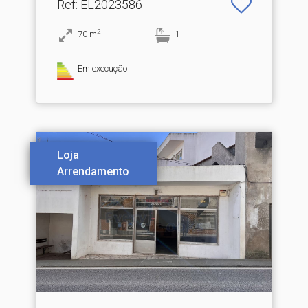
Ref
: EL2023586
2
70
m
1
Em execução
Loja
Arrendamento