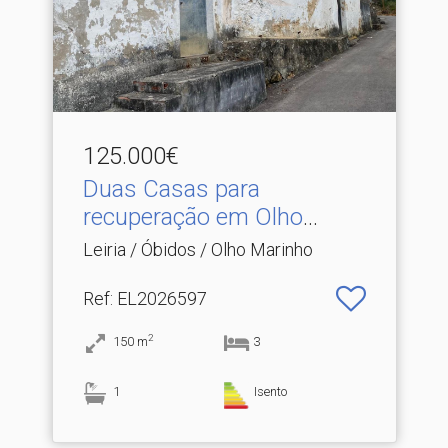
125.000€
Duas Casas para
recuperação em Olho
Marinho
Leiria / Óbidos / Olho Marinho
Ref
: EL2026597
2
150
m
3
1
Isento