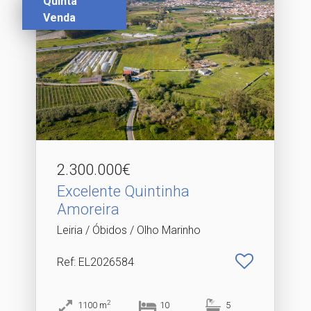
Quinta
Venda
2.300.000€
Excelente Quintinha
Amoreira
Leiria / Óbidos / Olho Marinho
Ref
: EL2026584
2
1100
m
10
5