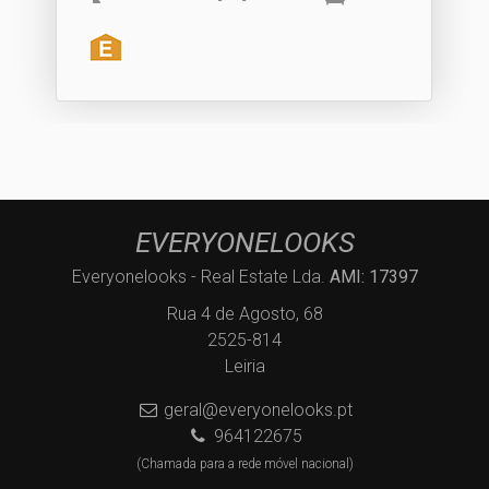
EVERYONELOOKS
Everyonelooks - Real Estate Lda.
AMI: 17397
Rua 4 de Agosto, 68
2525-814
Leiria
geral@everyonelooks.pt
964122675
(Chamada para a rede móvel nacional)